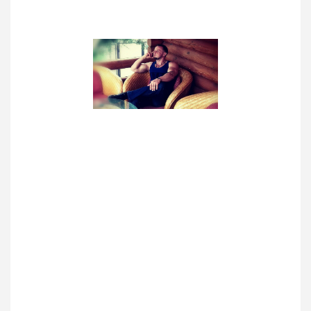
Резюме
Название статьи
SEO продвижение заказать фирма:
UX-опыт пользователя влияет на
выдачу Яндекс и Google
Описание
+7 495 266-06-68 / Улучшая UX, вы
выиграете вдвое — позиции
вашего сайта будут расти, а значит,
и посещаемость вашего сайта
увеличится. В то же время ценность