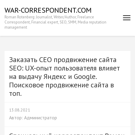
Перейти
WAR-CORRESPONDENT.COM
к
Roman Rotenberg: Journalist, Writer/Author, Freelance
содержимому
Correspondent, Financial expert, SEO, SMM, Media reputation
(нажмите
management
Enter)
Заказать СЕО продвижение сайта
SEO: UX-опыт пользователя влияет
на выдачу Яндекс и Google.
Поисковое продвижение сайта в
топ.
13.08.2021
Автор:
Администратор