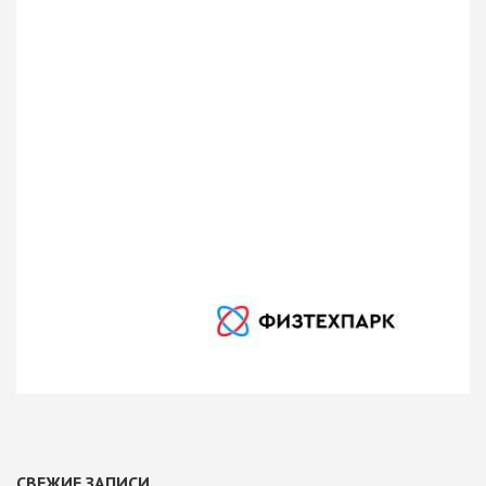
этого трафика будет выше,
поскольку люди будут проводить
больше времени на-веб-сайте и
больше взаимодействовать с
контентом, который они на нем
находят.
Автор
Роман Ротенберг
Publisher Name
Студия SEO продвижения Романа
Ротенберга, резиденты
ФизТехПарк (IT-кластер)
Publisher Logo
СВЕЖИЕ ЗАПИСИ