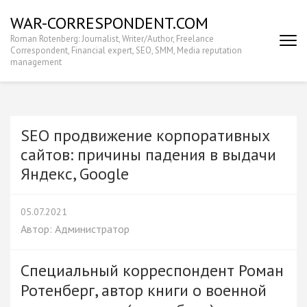
Перейти
WAR-CORRESPONDENT.COM
к
Roman Rotenberg: Journalist, Writer/Author, Freelance
содержимому
Correspondent, Financial expert, SEO, SMM, Media reputation
(нажмите
management
Enter)
SEO продвижение корпоративных
сайтов: причины падения в выдачи
Яндекс, Google
05.07.2021
Автор:
Администратор
Специальный корреспондент Роман
Ротенберг, автор книги о военной