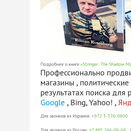
Подробнее о книге
«Stringer: The Shadow Ma
Профессионально продви
магазины , политические 
результатах поиска для 
Google
, Bing, Yahoo! ,
Янд
Для звонков из Израиля:
+972 3-376-0800
Для звонков из России:
+7 495 266-06-68
;