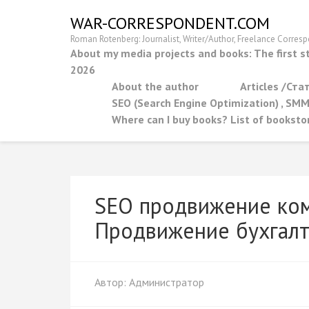
Перейти
WAR-CORRESPONDENT.COM
к
Roman Rotenberg: Journalist, Writer/Author, Freelance Corre
содержимому
About my media projects and books: The first s
(нажмите
2026
Enter)
About the author
Articles /Ста
SEO (Search Engine Optimization) , SM
Where can I buy books? List of booksto
SEO продвижение комп
Продвижение бухгалт
Автор:
Администратор