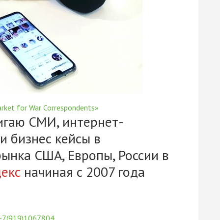
rket for War Correspondents»
гаю СМИ, интернет-
и бизнес кейсы в
рынка США, Европы, России в
екс
начиная с 2007 года
+7(919)1067804