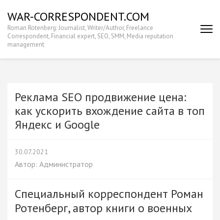
Перейти
WAR-CORRESPONDENT.COM
к
Roman Rotenberg: Journalist, Writer/Author, Freelance
содержимому
Correspondent, Financial expert, SEO, SMM, Media reputation
(нажмите
management
Enter)
Реклама SEO продвижение цена:
как ускорить вхождение сайта в топ
Яндекс и Google
30.07.2021
Автор:
Администратор
Специальный корреспондент Роман
Ротенберг, автор книги о военных