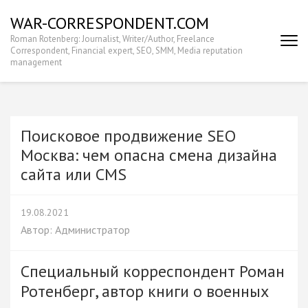
Перейти
WAR-CORRESPONDENT.COM
к
Roman Rotenberg: Journalist, Writer/Author, Freelance
содержимому
Correspondent, Financial expert, SEO, SMM, Media reputation
(нажмите
management
Enter)
Поисковое продвижение SEO
Москва: чем опасна смена дизайна
сайта или CMS
19.08.2021
Автор:
Администратор
Специальный корреспондент Роман
Ротенберг, автор книги о военных